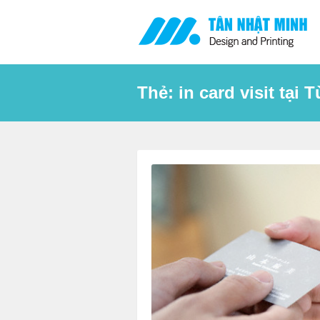
Skip
to
content
Thẻ:
in card visit tại 