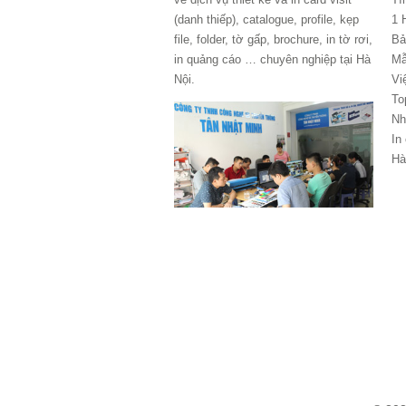
(danh thiếp), catalogue, profile, kẹp
1 
file, folder, tờ gấp, brochure, in tờ rơi,
Bả
in quảng cáo … chuyên nghiệp tại Hà
Mẫ
Nội.
Vi
To
Nh
In
Hà