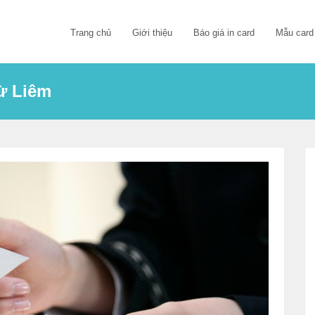
Trang chủ
Giới thiệu
Báo giá in card
Mẫu card
Từ Liêm