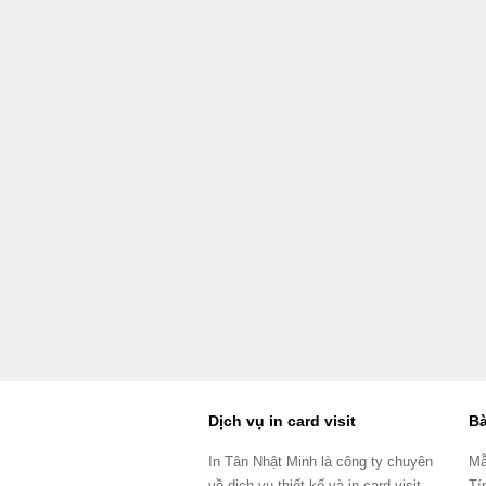
Dịch vụ in card visit
Bà
In Tân Nhật Minh là công ty chuyên
Mẫ
về dịch vụ thiết kế và in card visit
Tí