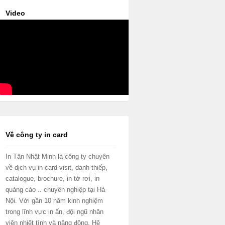
Video
Về công ty in card
In Tân Nhật Minh là công ty chuyên
về dịch vụ in card visit, danh thiếp,
catalogue, brochure, in tờ rơi, in
quảng cáo .. chuyên nghiệp tại Hà
Nội. Với gần 10 năm kinh nghiệm
trong lĩnh vực in ấn, đội ngũ nhân
viên nhiệt tình và năng động. Hệ