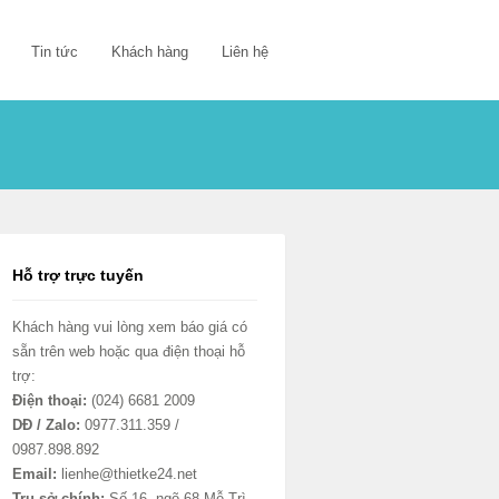
Tin tức
Khách hàng
Liên hệ
Hỗ trợ trực tuyến
Khách hàng vui lòng xem báo giá có
sẵn trên web hoặc qua điện thoại hỗ
trợ:
Điện thoại:
(024) 6681 2009
DĐ / Zalo:
0977.311.359 /
0987.898.892
Email:
lienhe@thietke24.net
Trụ sở chính:
Số 16, ngõ 68 Mễ Trì