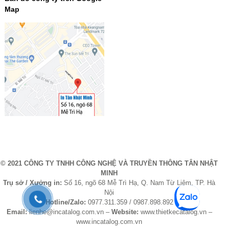
Map
© 2021 CÔNG TY TNHH CÔNG NGHỆ VÀ TRUYỀN THÔNG TÂN NHẬT
MINH
Trụ sở / Xưởng in:
Số 16, ngõ 68 Mễ Trì Hạ, Q. Nam Từ Liêm, TP. Hà
Nội
Hotline/Zalo:
0977.311.359 / 0987.898.892
Email:
lienhe@incatalog.com.vn –
Website:
www.thietkecatalog.vn –
www.incatalog.com.vn