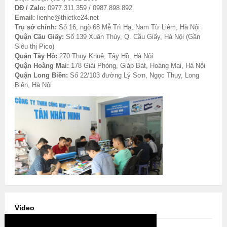
DĐ / Zalo:
0977.311.359 / 0987.898.892
Email:
lienhe@thietke24.net
Trụ sở chính:
Số 16, ngõ 68 Mễ Trì Hạ, Nam Từ Liêm, Hà Nội
Quận Cầu Giấy:
Số 139 Xuân Thủy, Q. Cầu Giấy, Hà Nội (Gần
Siêu thị Pico)
Quận Tây Hồ:
270 Thụy Khuê, Tây Hồ, Hà Nội
Quận Hoàng Mai:
178 Giải Phóng, Giáp Bát, Hoàng Mai, Hà Nội
Quận Long Biên:
Số 22/103 đường Lý Sơn, Ngọc Thụy, Long
Biên, Hà Nội
Video