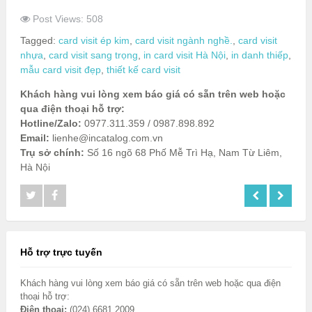
Post Views: 508
Tagged:
card visit ép kim
,
card visit ngành nghề.
,
card visit
nhựa
,
card visit sang trọng
,
in card visit Hà Nội
,
in danh thiếp
,
mẫu card visit đẹp
,
thiết kế card visit
Khách hàng vui lòng xem báo giá có sẵn trên web hoặc
qua điện thoại hỗ trợ:
Hotline/Zalo:
0977.311.359 / 0987.898.892
Email:
lienhe@incatalog.com.vn
Trụ sở chính:
Số 16 ngõ 68 Phố Mễ Trì Hạ, Nam Từ Liêm,
Hà Nội
Hỗ trợ trực tuyến
Khách hàng vui lòng xem báo giá có sẵn trên web hoặc qua điện
thoại hỗ trợ:
Điện thoại:
(024) 6681 2009