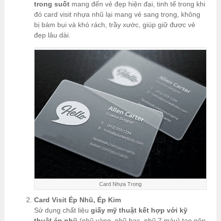
trong suốt
mang đến vẻ đẹp hiện đại, tinh tế trong khi
đó card visit nhựa nhũ lại mang vẻ sang trọng, không
bị bám bụi và khó rách, trầy xước, giúp giữ được vẻ
đẹp lâu dài.
Card Nhựa Trong
Card Visit Ép Nhũ, Ép Kim
Sử dụng chất liệu
giấy mỹ thuật kết hợp với kỹ
thuật ép nhũ
(nhũ vàng, nhũ bạc, nhũ 7 màu) tạo nên