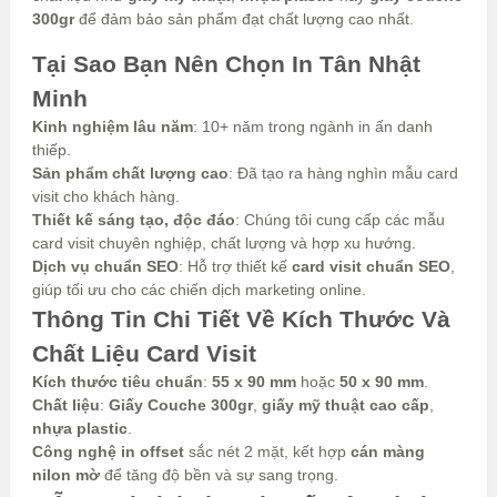
300gr
để đảm bảo sản phẩm đạt chất lượng cao nhất.
Tại Sao Bạn Nên Chọn In Tân Nhật
Minh
Kinh nghiệm lâu năm
: 10+ năm trong ngành in ấn danh
thiếp.
Sản phẩm chất lượng cao
: Đã tạo ra hàng nghìn mẫu card
visit cho khách hàng.
Thiết kế sáng tạo, độc đáo
: Chúng tôi cung cấp các mẫu
card visit chuyên nghiệp, chất lượng và hợp xu hướng.
Dịch vụ chuẩn SEO
: Hỗ trợ thiết kế
card visit chuẩn SEO
,
giúp tối ưu cho các chiến dịch marketing online.
Thông Tin Chi Tiết Về Kích Thước Và
Chất Liệu Card Visit
Kích thước tiêu chuẩn
:
55 x 90 mm
hoặc
50 x 90 mm
.
Chất liệu
:
Giấy Couche 300gr
,
giấy mỹ thuật cao cấp
,
nhựa plastic
.
Công nghệ in offset
sắc nét 2 mặt, kết hợp
cán màng
nilon mờ
để tăng độ bền và sự sang trọng.