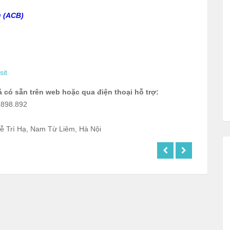
u (ACB)
sit
 có sẵn trên web hoặc qua điện thoại hỗ trợ:
.898.892
ễ Trì Hạ, Nam Từ Liêm, Hà Nội