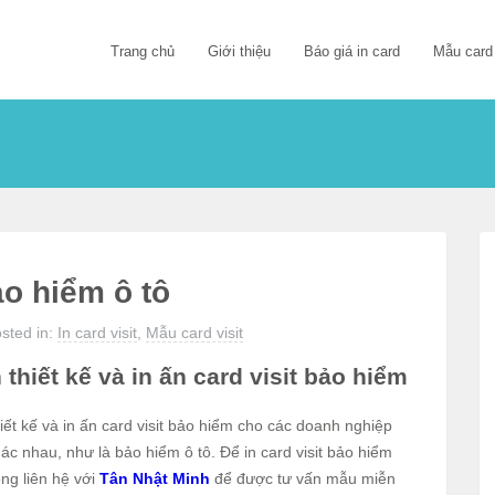
Trang chủ
Giới thiệu
Báo giá in card
Mẫu card
ảo hiểm ô tô
sted in:
In card visit
,
Mẫu card visit
hiết kế và in ấn card visit bảo hiểm
hiết kế và in ấn card visit bảo hiểm cho các doanh nghiệp
c nhau, như là bảo hiểm ô tô. Để in card visit bảo hiểm
ng liên hệ với
Tân Nhật Minh
để được tư vấn mẫu miễn