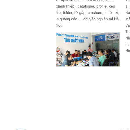
(danh thiếp), catalogue, profile, kẹp
1 
file, folder, tờ gấp, brochure, in tờ rơi,
Bả
in quảng cáo … chuyên nghiệp tại Hà
Mẫ
Nội.
Vi
To
Nh
In
Hà