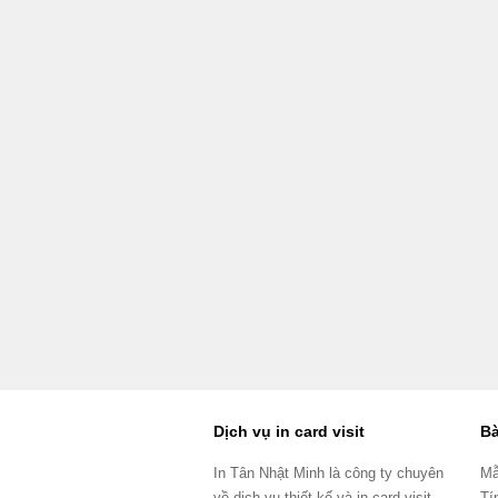
Dịch vụ in card visit
Bà
In Tân Nhật Minh là công ty chuyên
Mẫ
về dịch vụ thiết kế và in card visit
Tí