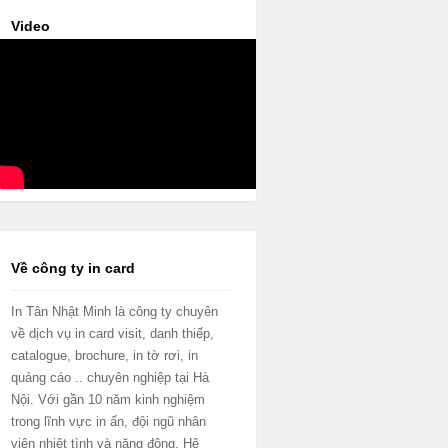
Video
Về công ty in card
In Tân Nhật Minh là công ty chuyên
về dịch vụ in card visit, danh thiếp,
catalogue, brochure, in tờ rơi, in
quảng cáo .. chuyên nghiệp tại Hà
Nội. Với gần 10 năm kinh nghiệm
trong lĩnh vực in ấn, đội ngũ nhân
viên nhiệt tình và năng động. Hệ