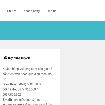
Tin tức
Khách hàng
Liên hệ
Hỗ trợ trực tuyến
Khách hàng vui lòng xem báo giá có
sẵn trên web hoặc qua điện thoại hỗ
trợ:
Điện thoại:
(024) 6681 2009
DĐ / Zalo:
0977.311.359 /
0987.898.892
Email:
lienhe@thietke24.net
Trụ sở chính:
Số 16, ngõ 68 Mễ Trì