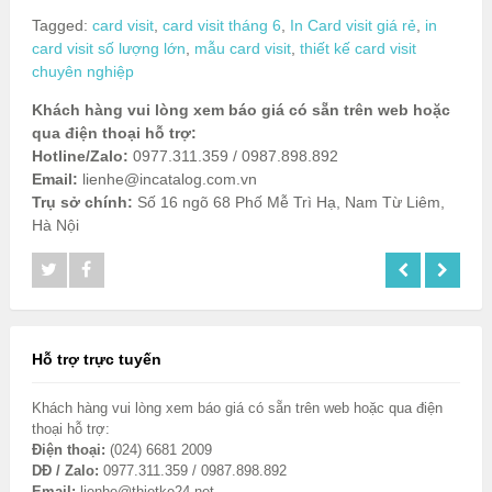
Tagged:
card visit
,
card visit tháng 6
,
In Card visit giá rẻ
,
in
card visit số lượng lớn
,
mẫu card visit
,
thiết kế card visit
chuyên nghiệp
Khách hàng vui lòng xem báo giá có sẵn trên web hoặc
qua điện thoại hỗ trợ:
Hotline/Zalo:
0977.311.359 / 0987.898.892
Email:
lienhe@incatalog.com.vn
Trụ sở chính:
Số 16 ngõ 68 Phố Mễ Trì Hạ, Nam Từ Liêm,
Hà Nội
Hỗ trợ trực tuyến
Khách hàng vui lòng xem báo giá có sẵn trên web hoặc qua điện
thoại hỗ trợ:
Điện thoại:
(024) 6681 2009
DĐ / Zalo:
0977.311.359 / 0987.898.892
Email:
lienhe@thietke24.net