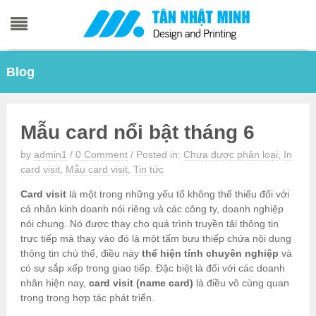
Skip
Blog
to
content
Mẫu card nổi bật tháng 6
by
admin1
/
0 Comment
/
Posted in:
Chưa được phân loại
,
In
card visit
,
Mẫu card visit
,
Tin tức
Card visit
là một trong những yếu tố không thể thiếu đối với
cá nhân kinh doanh nói riêng và các công ty, doanh nghiệp
nói chung. Nó được thay cho quá trình truyền tải thông tin
trực tiếp mà thay vào đó là một tấm bưu thiếp chứa nội dung
thông tin chủ thể, điều này
thể hiện tính chuyên nghiệp
và
có sự sắp xếp trong giao tiếp. Đặc biệt là đối với các doanh
nhân hiện nay,
card visit (name card)
là điều vô cùng quan
trọng trong hợp tác phát triển.