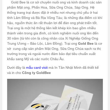
Gold Bee là cơ sở chuyên nuôi ong và kinh doanh các sản
phẩm Mật ong, Phấn Hoa, Sữa Ong Chúa, Sáp Ong. Hệ
thống trang trại được đặt ở nhiều nơi nhưng chủ yếu ở hai
tỉnh Lâm Đồng và Bà Rịa Vũng Tàu; là những địa điểm có khí
hậu, nguồn thức ăn rất thuận lợi để đàn ong phát triển tốt.
Trại ong là một hệ thống liên kết khép kín bao gồm nhiều
thành viên trong gia đình, có kinh nghiệm nuôi ong lên đến
30 năm (từ khi còn là công nhân của Xí Nghiệp Giống Ong
Trung Ương – Bảo Lộc, Lâm Đồng). Trại ong
Gold Bee
là cơ
sở cung cấp sản phẩm Mật Ong, Sữa Ong Chúa sạch ra thị
trường trong và ngoài nước đảm bảo đạt tiêu chuẩn xuất
khẩu sang Mỹ và các nước Châu Âu.
Dưới đây là
mẫu card visit
mà In Tân Nhật Minh đã thiết kế
và in cho
Công ty GoldBee