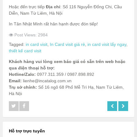
Hoặc đến trực tiếp
Địa chỉ
: Số 116 Nguyễn Đổng Chi, Cầu
Diễn, Nam Từ Liêm, Hà Nội
In Tân Nhật Minh rất hân hạnh được đón tiếp!
Post Views: 2984
Tagged:
in card visit
,
In Card visit giá rẻ
,
in card visit lấy ngay
,
thiết kế card visit
Khách hàng vui lòng xem báo giá có sẵn trên web hoặc
qua điện thoại hỗ trợ:
Hotline/Zalo:
0977.311.359 / 0987.898.892
Email:
lienhe@incatalog.com.vn
Trụ sở chính:
Số 16 ngõ 68 Phố Mễ Trì Hạ, Nam Từ Liêm,
Hà Nội
Hỗ trợ trực tuyến