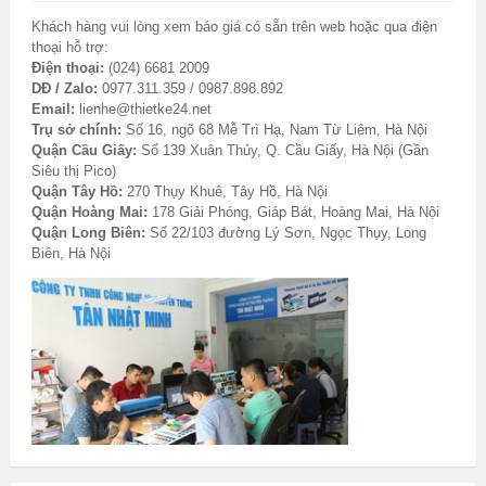
Khách hàng vui lòng xem báo giá có sẵn trên web hoặc qua điện
thoại hỗ trợ:
Điện thoại:
(024) 6681 2009
DĐ / Zalo:
0977.311.359 / 0987.898.892
Email:
lienhe@thietke24.net
Trụ sở chính:
Số 16, ngõ 68 Mễ Trì Hạ, Nam Từ Liêm, Hà Nội
Quận Cầu Giấy:
Số 139 Xuân Thủy, Q. Cầu Giấy, Hà Nội (Gần
Siêu thị Pico)
Quận Tây Hồ:
270 Thụy Khuê, Tây Hồ, Hà Nội
Quận Hoàng Mai:
178 Giải Phóng, Giáp Bát, Hoàng Mai, Hà Nội
Quận Long Biên:
Số 22/103 đường Lý Sơn, Ngọc Thụy, Long
Biên, Hà Nội