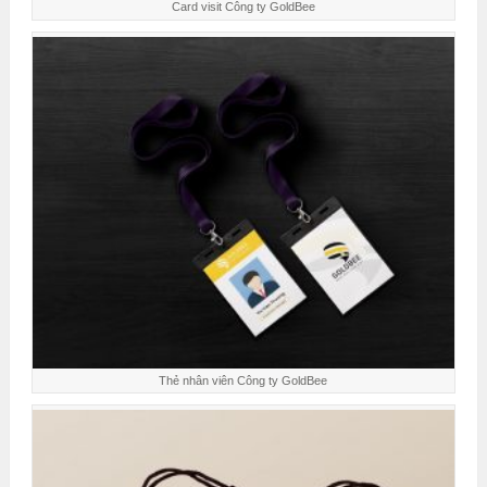
Card visit Công ty GoldBee
Thẻ nhân viên Công ty GoldBee