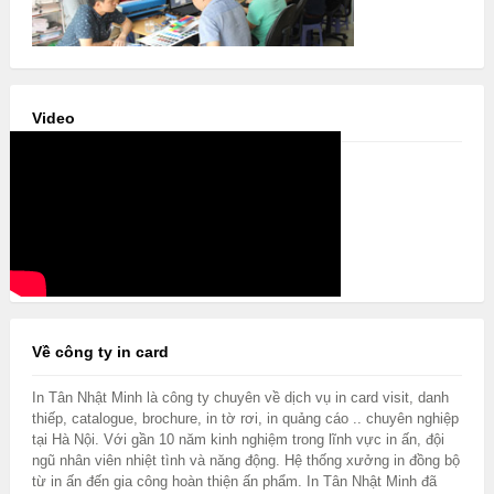
Video
Về công ty in card
In Tân Nhật Minh là công ty chuyên về dịch vụ in card visit, danh
thiếp, catalogue, brochure, in tờ rơi, in quảng cáo .. chuyên nghiệp
tại Hà Nội. Với gần 10 năm kinh nghiệm trong lĩnh vực in ấn, đội
ngũ nhân viên nhiệt tình và năng động. Hệ thống xưởng in đồng bộ
từ in ấn đến gia công hoàn thiện ấn phẩm. In Tân Nhật Minh đã