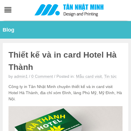
Skip
Blog
to
content
Thiết kế và in card Hotel Hà
Thành
by
admin1
/
0 Comment
/
Posted in:
Mẫu card visit
,
Tin tức
Công ty in Tân Nhật Minh chuyên thiết kế và in card visit
Hotel Hà Thành, địa chỉ xóm Đình, làng Phú Mỹ, Mỹ Đình, Hà
Nội.