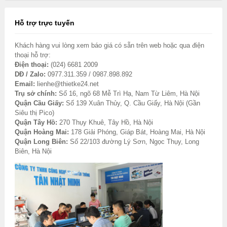
Hỗ trợ trực tuyến
Khách hàng vui lòng xem báo giá có sẵn trên web hoặc qua điện
thoại hỗ trợ:
Điện thoại:
(024) 6681 2009
DĐ / Zalo:
0977.311.359 / 0987.898.892
Email:
lienhe@thietke24.net
Trụ sở chính:
Số 16, ngõ 68 Mễ Trì Hạ, Nam Từ Liêm, Hà Nội
Quận Cầu Giấy:
Số 139 Xuân Thủy, Q. Cầu Giấy, Hà Nội (Gần
Siêu thị Pico)
Quận Tây Hồ:
270 Thụy Khuê, Tây Hồ, Hà Nội
Quận Hoàng Mai:
178 Giải Phóng, Giáp Bát, Hoàng Mai, Hà Nội
Quận Long Biên:
Số 22/103 đường Lý Sơn, Ngọc Thụy, Long
Biên, Hà Nội