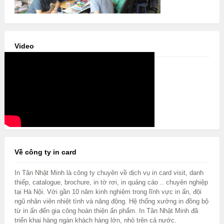
Video
Về công ty in card
In Tân Nhật Minh là công ty chuyên về dịch vụ in card visit, danh
thiếp, catalogue, brochure, in tờ rơi, in quảng cáo .. chuyên nghiệp
tại Hà Nội. Với gần 10 năm kinh nghiệm trong lĩnh vực in ấn, đội
ngũ nhân viên nhiệt tình và năng động. Hệ thống xưởng in đồng bộ
từ in ấn đến gia công hoàn thiện ấn phẩm. In Tân Nhật Minh đã
triển khai hàng ngàn khách hàng lớn, nhỏ trên cả nước.