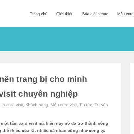
Trang chủ
Giới thiệu
Báo giá in card
Mẫu card
nên trang bị cho mình
visit chuyên nghiệp
:
In card visit
,
Khách hàng
,
Mẫu card visit
,
Tin tức
,
Tư vấn
 một tấm card visit mà hiện nay nó đã trở thành công
thể thiếu của rất nhiều cá nhân cũng như công ty.