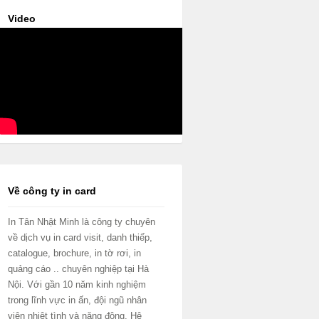
Video
Về công ty in card
In Tân Nhật Minh là công ty chuyên
về dịch vụ in card visit, danh thiếp,
catalogue, brochure, in tờ rơi, in
quảng cáo .. chuyên nghiệp tại Hà
Nội. Với gần 10 năm kinh nghiệm
trong lĩnh vực in ấn, đội ngũ nhân
viên nhiệt tình và năng động. Hệ