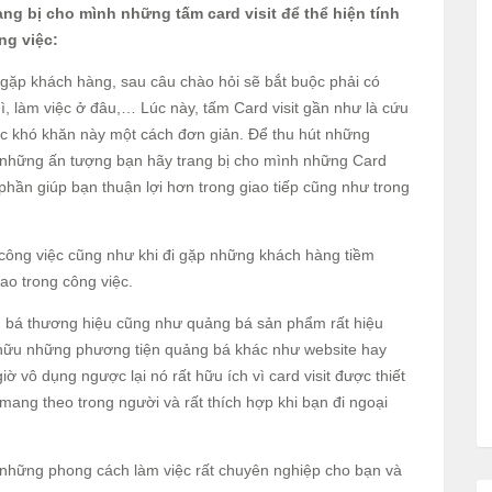
ng bị cho mình những tấm card visit để thể hiện tính
ng việc:
gặp khách hàng, sau câu chào hỏi sẽ bắt buộc phải có
 gì, làm việc ở đâu,… Lúc này, tấm Card visit gần như là cứu
ục khó khăn này một cách đơn giản. Để thu hút những
 những ấn tượng bạn hãy trang bị cho mình những Card
phần giúp bạn thuận lợi hơn trong giao tiếp cũng như trong
g công việc cũng như khi đi gặp những khách hàng tiềm
ao trong công việc.
ng bá thương hiệu cũng như quảng bá sản phẩm rất hiệu
 hữu những phương tiện quảng bá khác như website hay
giờ vô dụng ngược lại nó rất hữu ích vì card visit được thiết
mang theo trong người và rất thích hợp khi bạn đi ngoại
i những phong cách làm việc rất chuyên nghiệp cho bạn và