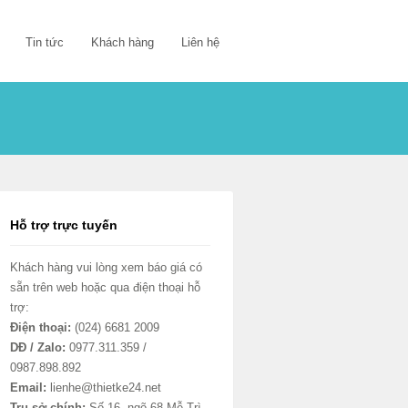
Tin tức
Khách hàng
Liên hệ
Hỗ trợ trực tuyến
Khách hàng vui lòng xem báo giá có
sẵn trên web hoặc qua điện thoại hỗ
trợ:
Điện thoại:
(024) 6681 2009
DĐ / Zalo:
0977.311.359 /
0987.898.892
Email:
lienhe@thietke24.net
Trụ sở chính:
Số 16, ngõ 68 Mễ Trì