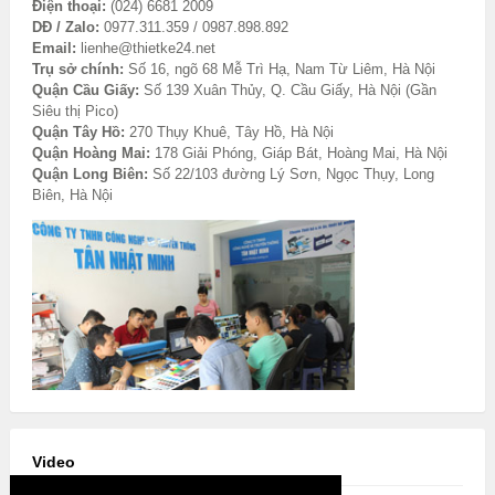
Điện thoại:
(024) 6681 2009
DĐ / Zalo:
0977.311.359 / 0987.898.892
Email:
lienhe@thietke24.net
Trụ sở chính:
Số 16, ngõ 68 Mễ Trì Hạ, Nam Từ Liêm, Hà Nội
Quận Cầu Giấy:
Số 139 Xuân Thủy, Q. Cầu Giấy, Hà Nội (Gần
Siêu thị Pico)
Quận Tây Hồ:
270 Thụy Khuê, Tây Hồ, Hà Nội
Quận Hoàng Mai:
178 Giải Phóng, Giáp Bát, Hoàng Mai, Hà Nội
Quận Long Biên:
Số 22/103 đường Lý Sơn, Ngọc Thụy, Long
Biên, Hà Nội
Video