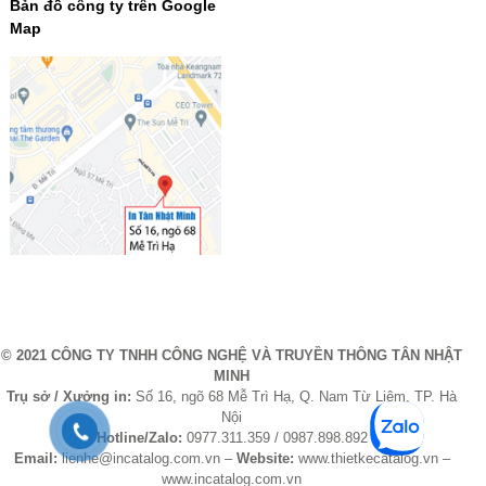
Bản đồ công ty trên Google
Map
© 2021 CÔNG TY TNHH CÔNG NGHỆ VÀ TRUYỀN THÔNG TÂN NHẬT
MINH
Trụ sở / Xưởng in:
Số 16, ngõ 68 Mễ Trì Hạ, Q. Nam Từ Liêm, TP. Hà
Nội
Hotline/Zalo:
0977.311.359 / 0987.898.892
Email:
lienhe@incatalog.com.vn –
Website:
www.thietkecatalog.vn –
www.incatalog.com.vn