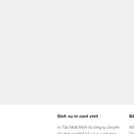
Dịch vụ in card visit
Bà
In Tân Nhật Minh là công ty chuyên
Mẫ
về dịch vụ thiết kế và in card visit
Tí