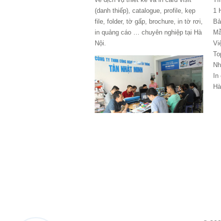
(danh thiếp), catalogue, profile, kẹp
1 
file, folder, tờ gấp, brochure, in tờ rơi,
Bả
in quảng cáo … chuyên nghiệp tại Hà
Mẫ
Nội.
Vi
To
Nh
In
Hà