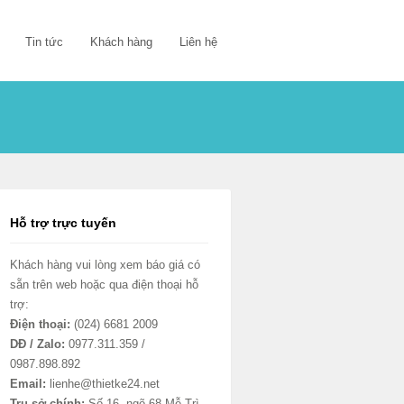
Tin tức
Khách hàng
Liên hệ
Hỗ trợ trực tuyến
Khách hàng vui lòng xem báo giá có
sẵn trên web hoặc qua điện thoại hỗ
trợ:
Điện thoại:
(024) 6681 2009
DĐ / Zalo:
0977.311.359 /
0987.898.892
Email:
lienhe@thietke24.net
Trụ sở chính:
Số 16, ngõ 68 Mễ Trì