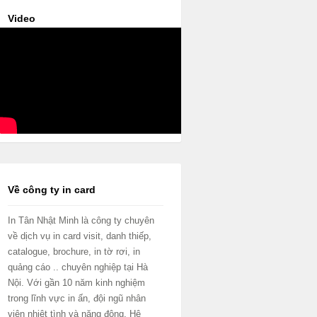
Video
Về công ty in card
In Tân Nhật Minh là công ty chuyên
về dịch vụ in card visit, danh thiếp,
catalogue, brochure, in tờ rơi, in
quảng cáo .. chuyên nghiệp tại Hà
Nội. Với gần 10 năm kinh nghiệm
trong lĩnh vực in ấn, đội ngũ nhân
viên nhiệt tình và năng động. Hệ