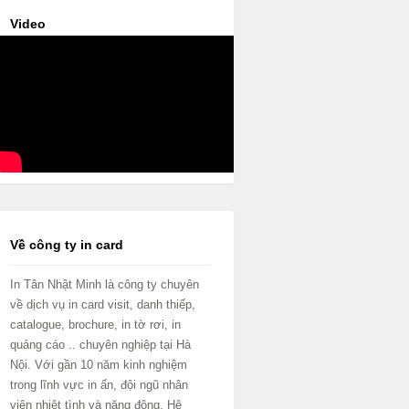
Video
Về công ty in card
In Tân Nhật Minh là công ty chuyên
về dịch vụ in card visit, danh thiếp,
catalogue, brochure, in tờ rơi, in
quảng cáo .. chuyên nghiệp tại Hà
Nội. Với gần 10 năm kinh nghiệm
trong lĩnh vực in ấn, đội ngũ nhân
viên nhiệt tình và năng động. Hệ