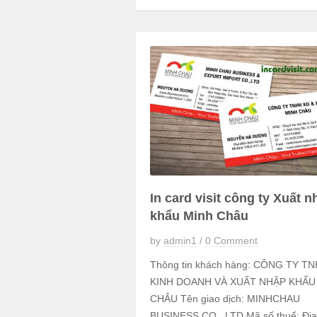
In card visit công ty Xuất n
khẩu Minh Châu
by
admin1
/
0 Comment
Thông tin khách hàng: CÔNG TY T
KINH DOANH VÀ XUẤT NHẬP KHẨU
CHÂU Tên giao dịch: MINHCHAU
BUSINESS CO., LTD Mã số thuế: Địa 