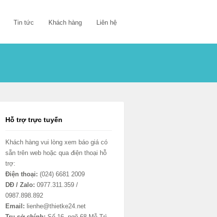
Tin tức
Khách hàng
Liên hệ
Hỗ trợ trực tuyến
Khách hàng vui lòng xem báo giá có
sẵn trên web hoặc qua điện thoại hỗ
trợ:
Điện thoại:
(024) 6681 2009
DĐ / Zalo:
0977.311.359 /
0987.898.892
Email:
lienhe@thietke24.net
Trụ sở chính:
Số 16, ngõ 68 Mễ Trì