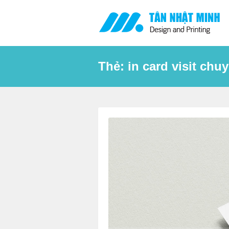
Skip
to
content
Thẻ:
in card visit chu