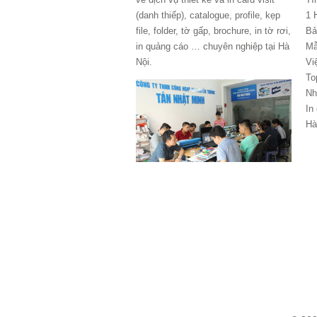
(danh thiếp), catalogue, profile, kẹp
1 
file, folder, tờ gấp, brochure, in tờ rơi,
Bả
in quảng cáo … chuyên nghiệp tại Hà
Mẫ
Nội.
Vi
To
Nh
In
Hà