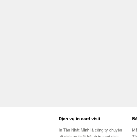
Dịch vụ in card visit
Bà
In Tân Nhật Minh là công ty chuyên
Mẫ
về dịch vụ thiết kế và in card visit
Tí