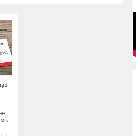
hập
NHH
 MINH
chỉ: