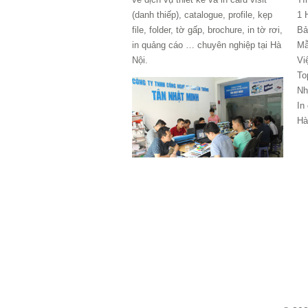
(danh thiếp), catalogue, profile, kẹp
1 
file, folder, tờ gấp, brochure, in tờ rơi,
Bả
in quảng cáo … chuyên nghiệp tại Hà
Mẫ
Nội.
Vi
To
Nh
In
Hà