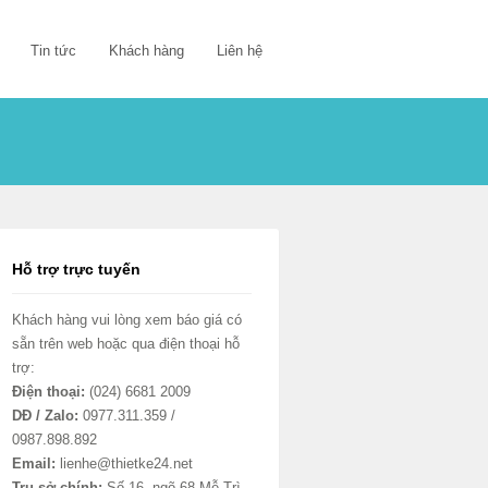
Tin tức
Khách hàng
Liên hệ
Hỗ trợ trực tuyến
Khách hàng vui lòng xem báo giá có
sẵn trên web hoặc qua điện thoại hỗ
trợ:
Điện thoại:
(024) 6681 2009
DĐ / Zalo:
0977.311.359 /
0987.898.892
Email:
lienhe@thietke24.net
Trụ sở chính:
Số 16, ngõ 68 Mễ Trì