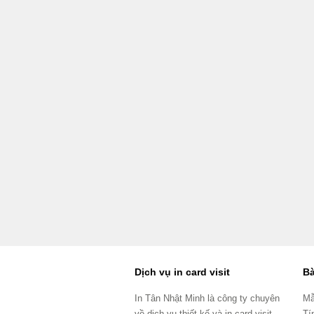
Dịch vụ in card visit
Bà
In Tân Nhật Minh là công ty chuyên
Mẫ
về dịch vụ thiết kế và in card visit
Tí