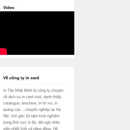
Video
Về công ty in card
In Tân Nhật Minh là công ty chuyên
về dịch vụ in card visit, danh thiếp,
catalogue, brochure, in tờ rơi, in
quảng cáo .. chuyên nghiệp tại Hà
Nội. Với gần 10 năm kinh nghiệm
trong lĩnh vực in ấn, đội ngũ nhân
viên nhiệt tình và năng động. Hệ