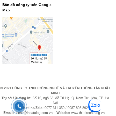
Bản đồ công ty trên Google
Map
© 2021 CÔNG TY TNHH CÔNG NGHỆ VÀ TRUYỀN THÔNG TÂN NHẬT
MINH
Trụ sở / Xưởng in:
Số 16, ngõ 68 Mễ Trì Hạ, Q. Nam Từ Liêm, TP. Hà
Nội
Hotline/Zalo:
0977.311.359 / 0987.898.892
Email:
lienhe@incatalog.com.vn –
Website:
www.thietkecatalog.vn –