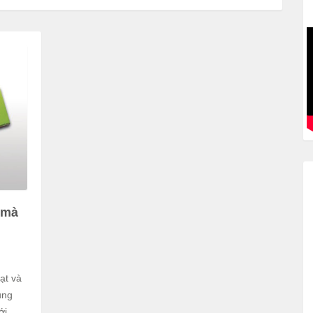
 mà
ạt và
ung
ới