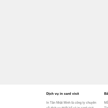
Dịch vụ in card visit
Bà
In Tân Nhật Minh là công ty chuyên
Mẫ
về dịch vụ thiết kế và in card visit
Tí