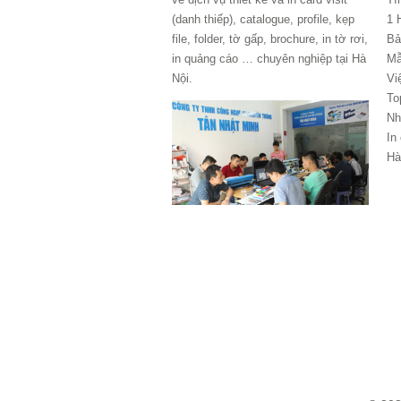
(danh thiếp), catalogue, profile, kẹp
1 
file, folder, tờ gấp, brochure, in tờ rơi,
Bả
in quảng cáo … chuyên nghiệp tại Hà
Mẫ
Nội.
Vi
To
Nh
In
Hà