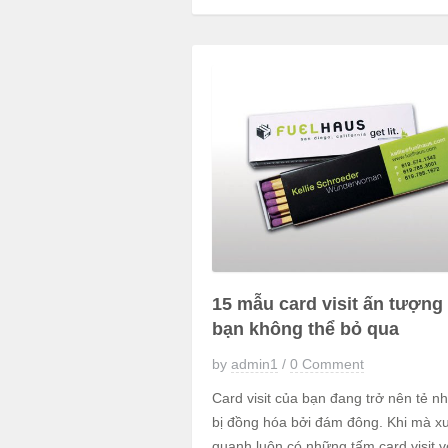
15 mẫu card visit ấn tượng
bạn không thể bỏ qua
by
admin1
/
0 Comment
Card visit của bạn đang trở nên tẻ nh
bị đồng hóa bởi đám đông. Khi mà x
quanh luôn có những tấm card visit v