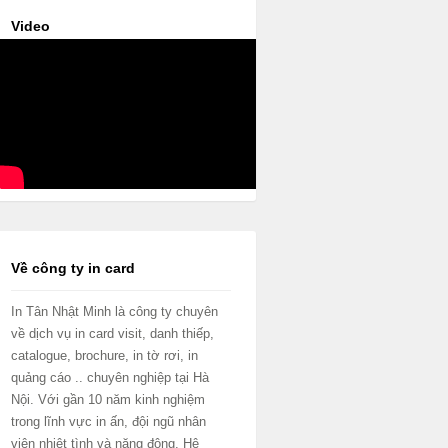
Video
Về công ty in card
In Tân Nhật Minh là công ty chuyên
về dịch vụ in card visit, danh thiếp,
catalogue, brochure, in tờ rơi, in
quảng cáo .. chuyên nghiệp tại Hà
Nội. Với gần 10 năm kinh nghiệm
trong lĩnh vực in ấn, đội ngũ nhân
viên nhiệt tình và năng động. Hệ