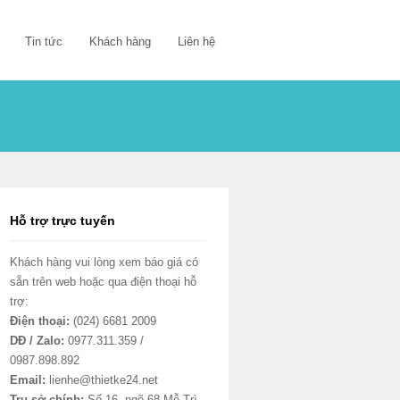
Tin tức
Khách hàng
Liên hệ
Hỗ trợ trực tuyến
Khách hàng vui lòng xem báo giá có
sẵn trên web hoặc qua điện thoại hỗ
trợ:
Điện thoại:
(024) 6681 2009
DĐ / Zalo:
0977.311.359 /
0987.898.892
Email:
lienhe@thietke24.net
Trụ sở chính:
Số 16, ngõ 68 Mễ Trì