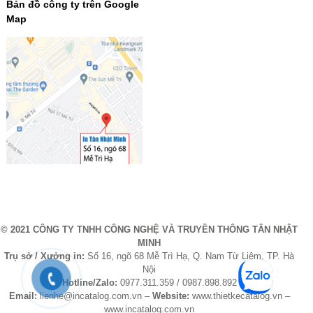
Bản đồ công ty trên Google
Map
© 2021 CÔNG TY TNHH CÔNG NGHỆ VÀ TRUYỀN THÔNG TÂN NHẬT
MINH
Trụ sở / Xưởng in:
Số 16, ngõ 68 Mễ Trì Hạ, Q. Nam Từ Liêm, TP. Hà
Nội
Hotline/Zalo:
0977.311.359 / 0987.898.892
Email:
lienhe@incatalog.com.vn –
Website:
www.thietkecatalog.vn –
www.incatalog.com.vn