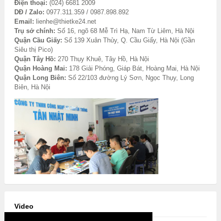
Điện thoại:
(024) 6681 2009
DĐ / Zalo:
0977.311.359 / 0987.898.892
Email:
lienhe@thietke24.net
Trụ sở chính:
Số 16, ngõ 68 Mễ Trì Hạ, Nam Từ Liêm, Hà Nội
Quận Cầu Giấy:
Số 139 Xuân Thủy, Q. Cầu Giấy, Hà Nội (Gần
Siêu thị Pico)
Quận Tây Hồ:
270 Thụy Khuê, Tây Hồ, Hà Nội
Quận Hoàng Mai:
178 Giải Phóng, Giáp Bát, Hoàng Mai, Hà Nội
Quận Long Biên:
Số 22/103 đường Lý Sơn, Ngọc Thụy, Long
Biên, Hà Nội
Video