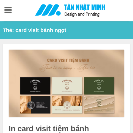
Skip
Thẻ:
card visit bánh ngọt
to
content
In card visit tiệm bánh