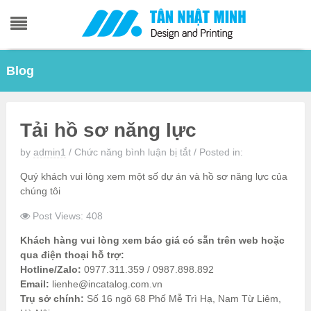
Skip
Blog
to
content
Tải hồ sơ năng lực
ở
by
admin1
/
Chức năng bình luận bị tắt
/
Posted in:
Tải
Quý khách vui lòng xem một số dự án và hồ sơ năng lực của
hồ
chúng tôi
sơ
năng
Post Views: 408
lực
Khách hàng vui lòng xem báo giá có sẵn trên web hoặc
qua điện thoại hỗ trợ:
Hotline/Zalo:
0977.311.359 / 0987.898.892
Email:
lienhe@incatalog.com.vn
Trụ sở chính:
Số 16 ngõ 68 Phố Mễ Trì Hạ, Nam Từ Liêm,